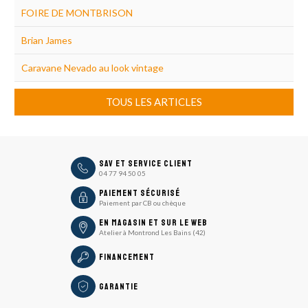
FOIRE DE MONTBRISON
Brian James
Caravane Nevado au look vintage
TOUS LES ARTICLES
icon
SAV et Service Client
04 77 94 50 05
icon
Paiement sécurisé
Paiement par CB ou chèque
En magasin et sur le Web
Atelier à Montrond Les Bains (42)
Financement
Garantie