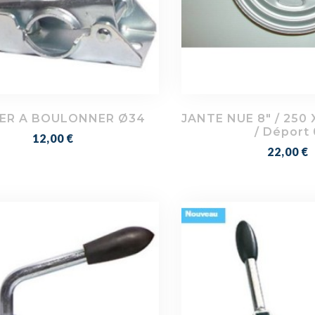
IER A BOULONNER Ø34
JANTE NUE 8" / 250 X
/ Déport 
Prix
12,00 €
Prix
22,00 €