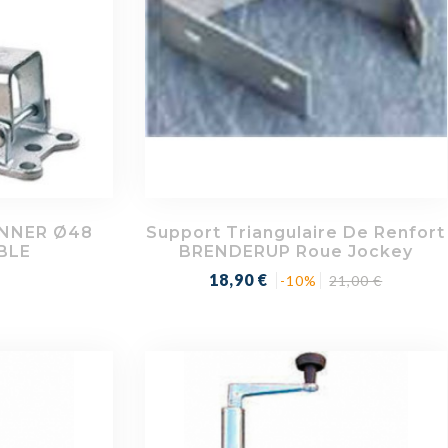
ONNER Ø48
Support Triangulaire De Renfort
BLE
BRENDERUP Roue Jockey
Prix
Prix
18,90 €
-10%
21,00 €
de
base