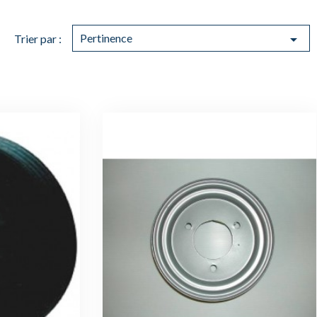
Pertinence

Trier par :