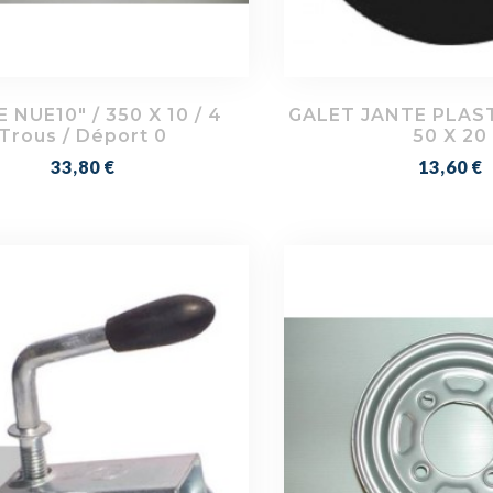
 NUE10" / 350 X 10 / 4
GALET JANTE PLAST
Trous / Déport 0
50 X 20
Prix
Prix
33,80 €
13,60 €