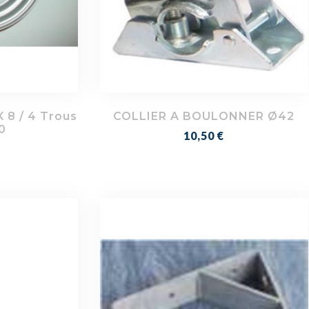
 8 / 4 Trous
COLLIER A BOULONNER Ø42
0
Prix
10,50 €