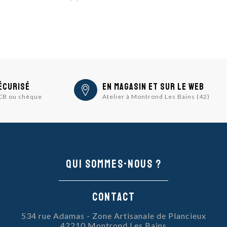
écurisé
En magasin et sur le Web
 CB ou chèque
Atelier à Montrond Les Bains (42)
Qui sommes-nous ?
Contact
534 rue Adamas - Zone Artisanale de Plancieux
42210 Montrond Les Bains