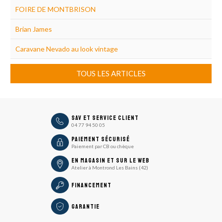
FOIRE DE MONTBRISON
Brian James
Caravane Nevado au look vintage
TOUS LES ARTICLES
icon
SAV et Service Client
04 77 94 50 05
icon
Paiement sécurisé
Paiement par CB ou chèque
En magasin et sur le Web
Atelier à Montrond Les Bains (42)
Financement
Garantie