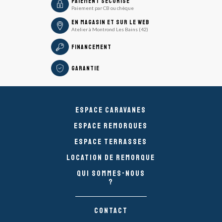
icon
Paiement sécurisé
Paiement par CB ou chèque
En magasin et sur le Web
Atelier à Montrond Les Bains (42)
Financement
Garantie
Espace caravanes
Espace remorques
Espace Terrasses
Location de remorque
Qui sommes-nous
?
Contact