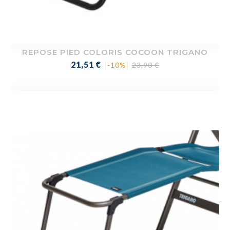
REPOSE PIED COLORIS COCOON TRIGANO
Prix
Prix
21,51 €
23,90 €
-10%
de
base