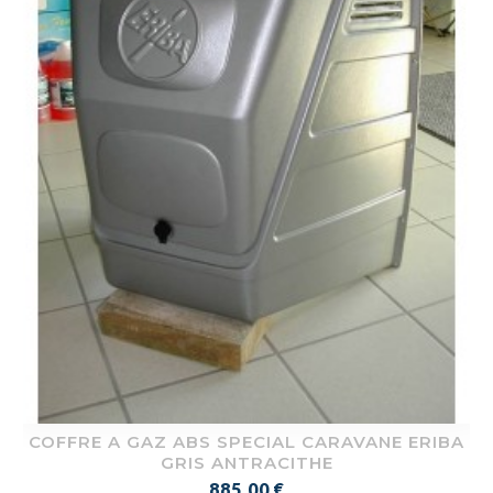
COFFRE A GAZ ABS SPECIAL CARAVANE ERIBA
GRIS ANTRACITHE
Prix
885,00 €