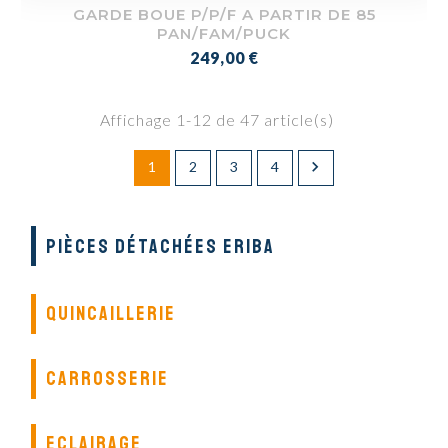
GARDE BOUE P/P/F A PARTIR DE 85
PAN/FAM/PUCK
Prix
249,00 €
Affichage 1-12 de 47 article(s)

1
2
3
4
PIÈCES DÉTACHÉES ERIBA
QUINCAILLERIE
CARROSSERIE
ECLAIRAGE