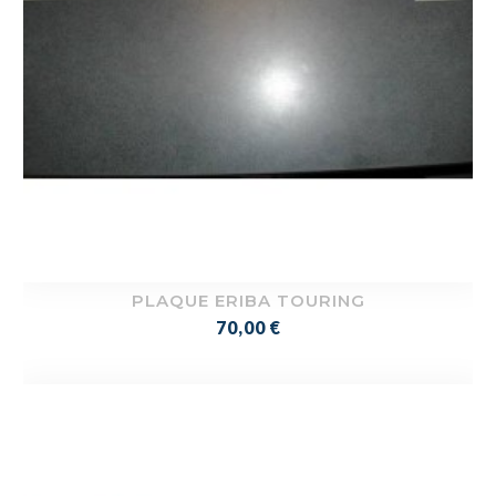
PLAQUE ERIBA TOURING
Prix
70,00 €