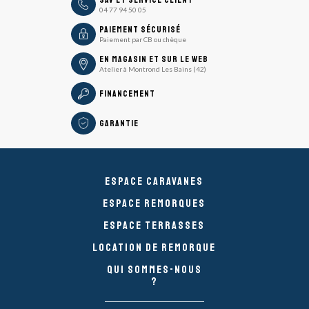
04 77 94 50 05
icon
Paiement sécurisé
Paiement par CB ou chèque
En magasin et sur le Web
Atelier à Montrond Les Bains (42)
Financement
Garantie
Espace caravanes
Espace remorques
Espace Terrasses
Location de remorque
Qui sommes-nous
?