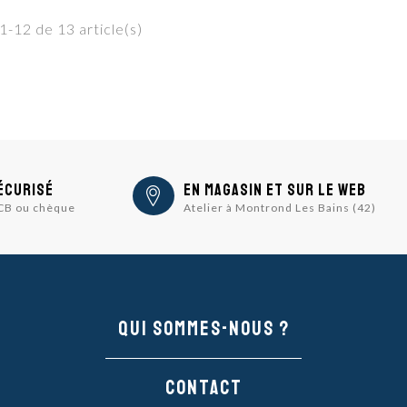
1-12 de 13 article(s)
écurisé
En magasin et sur le Web
 CB ou chèque
Atelier à Montrond Les Bains (42)
Qui sommes-nous ?
Contact