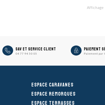
Affichage 
icon
icon
SAV et Service Client
Paiement s
04 77 94 50 05
Paiement par
Espace caravanes
Espace remorques
Espace Terrasses