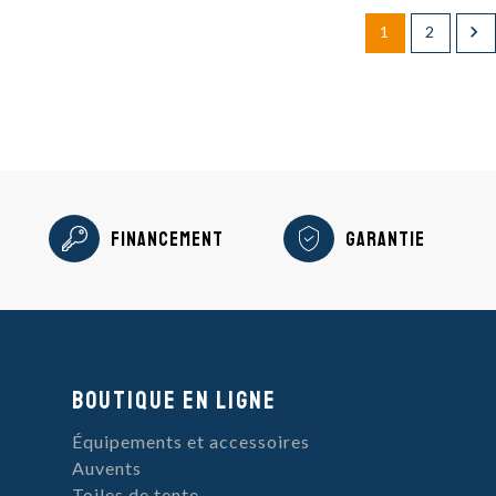

1
2
Financement
Garantie
Boutique en ligne
Équipements et accessoires
Auvents
Toiles de tente