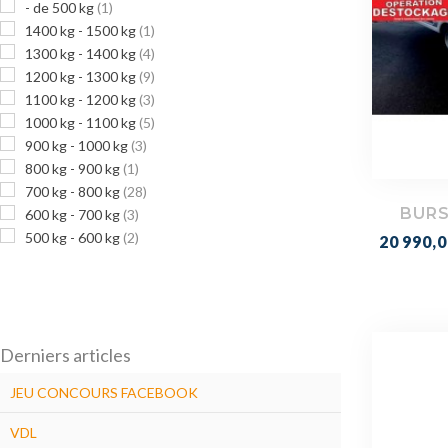
- de 500 kg
(1)
1400 kg - 1500 kg
(1)
1300 kg - 1400 kg
(4)
1200 kg - 1300 kg
(9)
1100 kg - 1200 kg
(3)
1000 kg - 1100 kg
(5)
900 kg - 1000 kg
(3)
800 kg - 900 kg
(1)
700 kg - 800 kg
(28)
BURS
600 kg - 700 kg
(3)
500 kg - 600 kg
(2)
Prix
20 990,0
Derniers articles
JEU CONCOURS FACEBOOK
VDL