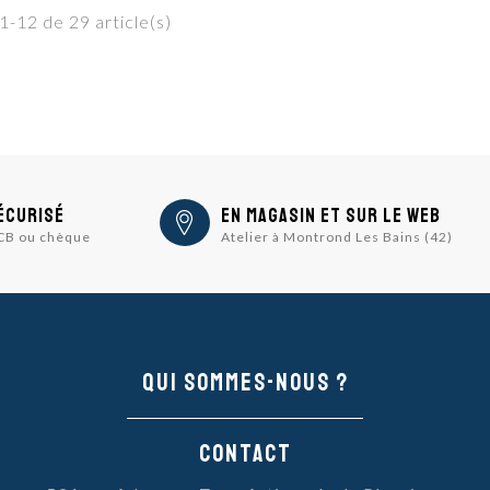
1-12 de 29 article(s)
écurisé
En magasin et sur le Web
 CB ou chèque
Atelier à Montrond Les Bains (42)
Qui sommes-nous ?
Contact