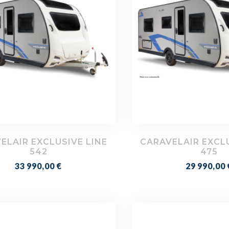
ELAIR EXCLUSIVE LINE
CARAVELAIR EXCLU
542
475
Prix
Prix
33 990,00 €
29 990,00 