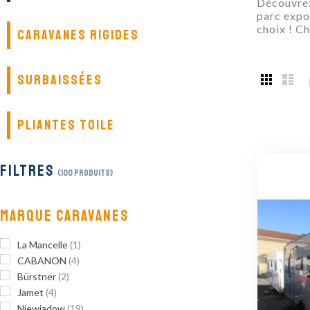
Découvrez
parc expos
choix ! Ch
CARAVANES RIGIDES
SURBAISSÉES
PLIANTES TOILE
FILTRES
(100 PRODUITS)
MARQUE CARAVANES
La Mancelle
(1)
CABANON
(4)
Bürstner
(2)
Jamet
(4)
Niewiadow
(19)