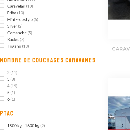
Caravelair
(18)
Eriba
(10)
Mini Freestyle
(5)
Silver
(2)
Comanche
(5)
Raclet
(7)
Trigano
(10)
CARAV
NOMBRE DE COUCHAGES CARAVANES
2
(11)
3
(8)
4
(19)
5
(1)
6
(1)
PTAC
1500 kg - 1600 kg
(2)