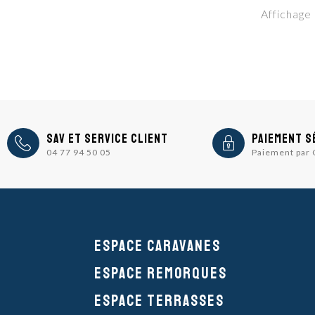
Affichage 
icon
icon
SAV et Service Client
Paiement s
04 77 94 50 05
Paiement par
Espace caravanes
Espace remorques
Espace Terrasses