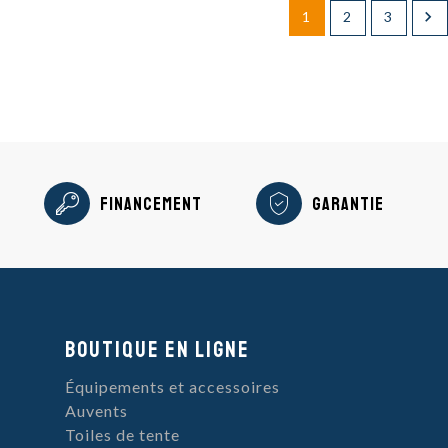

1
2
3
Financement
Garantie
Boutique en ligne
Équipements et accessoires
Auvents
Toiles de tente