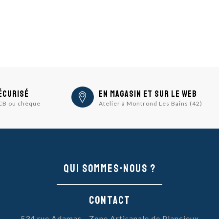
écurisé
En magasin et sur le Web
 CB ou chèque
Atelier à Montrond Les Bains (42)
Qui sommes-nous ?
Contact
534 rue Adamas - Zone Artisanale de Plancieux