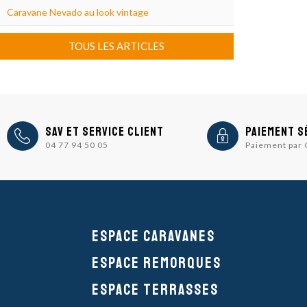
Caravane Nevado au look vintage
TOUS LES ARTICLES
icon
icon
SAV et Service Client
Paiement s
04 77 94 50 05
Paiement par
Espace caravanes
Espace remorques
Espace Terrasses