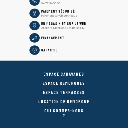
04 77 94 50 05
icon
Paiement sécurisé
Paiement par CB ou chèque
En magasin et sur le Web
Atelier à Montrond Les Bains (42)
Financement
Garantie
Espace caravanes
Espace remorques
Espace Terrasses
Location de remorque
Qui sommes-nous
?