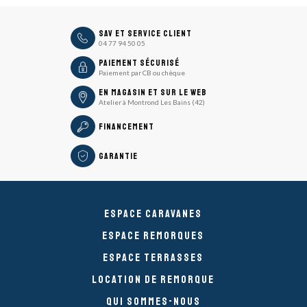
icon
SAV et Service Client
04 77 94 50 05
icon
Paiement sécurisé
Paiement par CB ou chèque
En magasin et sur le Web
Atelier à Montrond Les Bains (42)
Financement
Garantie
Espace caravanes
Espace remorques
Espace Terrasses
Location de remorque
Qui sommes-nous