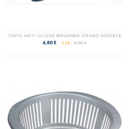
TAPIS ANTI-GLISSE BRUNNER GRAND MODELE
Prix
Prix
6,80 €
8,00 €
-15%
de
base