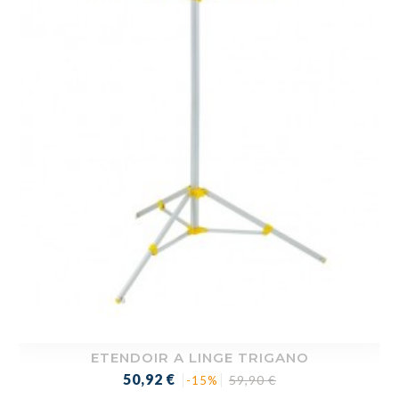
ETENDOIR A LINGE TRIGANO
Prix
Prix
50,92 €
59,90 €
-15%
de