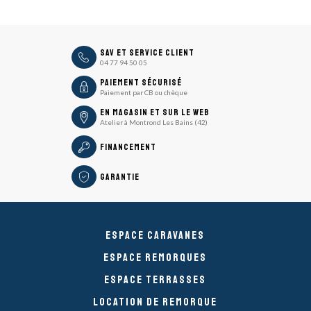
icon
SAV et Service Client
04 77 94 50 05
icon
Paiement sécurisé
Paiement par CB ou chèque
En magasin et sur le Web
Atelier à Montrond Les Bains (42)
Financement
Garantie
Espace caravanes
Espace remorques
Espace Terrasses
Location de remorque