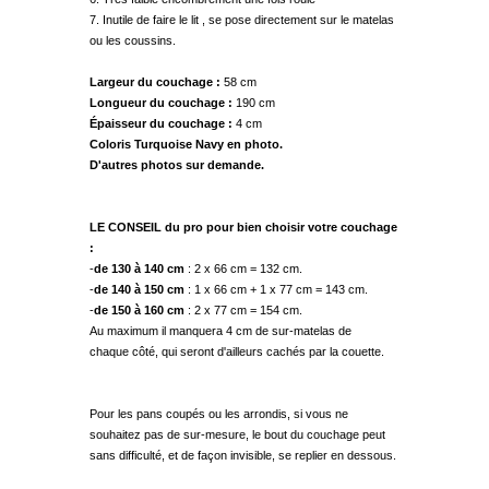
7. Inutile de faire le lit , se pose directement sur le matelas
ou les coussins.
Largeur du couchage :
58 cm
Longueur du couchage :
190 cm
Épaisseur du couchage :
4 cm
Coloris Turquoise Navy en photo.
D'autres photos sur demande.
LE CONSEIL du pro pour bien choisir votre couchage
:
-
de 130 à 140 cm
: 2 x 66 cm = 132 cm.
-
de 140 à 150 cm
: 1 x 66 cm + 1 x 77 cm = 143 cm.
-
de 150 à 160 cm
: 2 x 77 cm = 154 cm.
Au maximum il manquera 4 cm de sur-matelas de
chaque côté, qui seront d'ailleurs cachés par la couette.
Pour les pans coupés ou les arrondis, si vous ne
souhaitez pas de sur-mesure, le bout du couchage peut
sans difficulté, et de façon invisible, se replier en dessous.