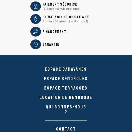
icon
Paiement sécurisé
Paiement par CB ou chèque
En magasin et sur le Web
Atelier à Montrond Les Bains (42)
Financement
Garantie
Espace caravanes
Espace remorques
Espace Terrasses
Location de remorque
Qui sommes-nous
?
Contact