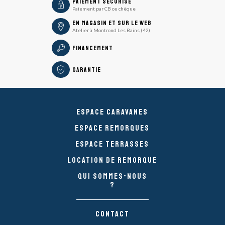
icon
Paiement sécurisé
Paiement par CB ou chèque
En magasin et sur le Web
Atelier à Montrond Les Bains (42)
Financement
Garantie
Espace caravanes
Espace remorques
Espace Terrasses
Location de remorque
Qui sommes-nous
?
Contact