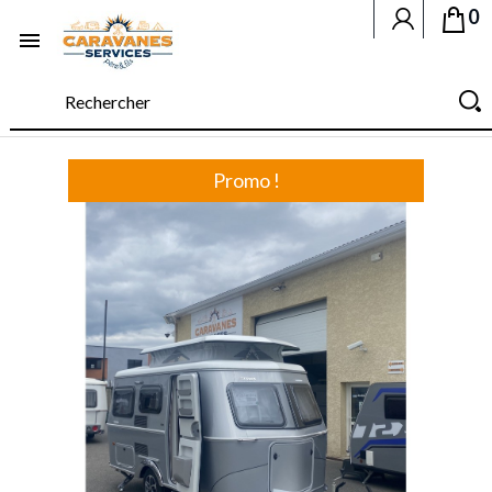
0

Promo !