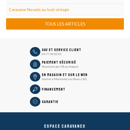
Caravane Nevado au look vintage
TOUS LES ARTICLES
icon
SAV et Service Client
04 77 94 50 05
icon
Paiement sécurisé
Paiement par CB ou chèque
En magasin et sur le Web
Atelier à Montrond Les Bains (42)
Financement
Garantie
Espace caravanes